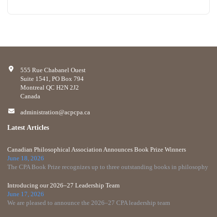
555 Rue Chabanel Ouest
Suite 1541, PO Box 794
Montreal QC H2N 2J2
Canada
administration@acpcpa.ca
Latest Articles
Canadian Philosophical Association Announces Book Prize Winners
June 18, 2026
The CPA Book Prize recognizes up to three outstanding books in philosophy
Introducing our 2026–27 Leadership Team
June 17, 2026
We are pleased to announce the 2026–27 CPA leadership team